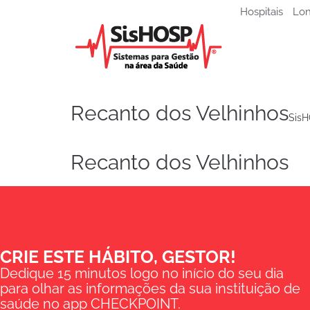
Hospitais
Lon
Recanto dos Velhinhos
Sis
Recanto dos Velhinhos
CRIE ESTE HÁBITO, GESTOR!
Dedique 15 minutos logo no início do seu dia
para olhar as informações da sua instituição de
saúde no app CHECKPOINT.