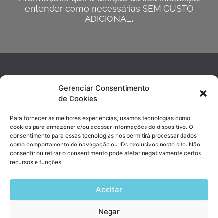
entender como necessárias SEM CUSTO
ADICIONAL
.
Gerenciar Consentimento
de Cookies
Para fornecer as melhores experiências, usamos tecnologias como
cookies para armazenar e/ou acessar informações do dispositivo. O
consentimento para essas tecnologias nos permitirá processar dados
contato@sishosp.com.br
como comportamento de navegação ou IDs exclusivos neste site. Não
(19) 3743-4890 | (19) 99947-8017
consentir ou retirar o consentimento pode afetar negativamente certos
recursos e funções.
Avenida Marechal Rondon, 338 Jd. Chapadão | Campinas, SP
Aceitar
Negar