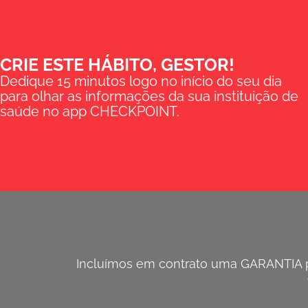
CRIE ESTE HÁBITO, GESTOR!
Dedique 15 minutos logo no início do seu dia
para olhar as informações da sua instituição de
saúde no app CHECKPOINT.
Incluímos em contrato uma GARANTIA pa