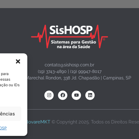
contato@sishosp.com.br
(19) 3743-4890 | (19) 99947-8017
 para
Avenida Marechal Rondon, 338 Jd. Chapadão | Campinas, SP
 essas
ação ou IDs
rências
volvido por
NovareMKT
© Copyright 2025. Todos os Direitos Res
HOSP