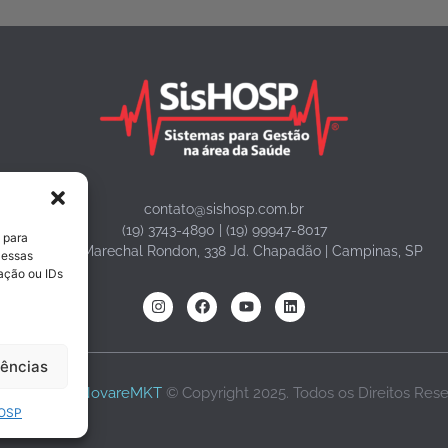
contato@sishosp.com.br
(19) 3743-4890 | (19) 99947-8017
 para
Avenida Marechal Rondon, 338 Jd. Chapadão | Campinas, SP
 essas
ação ou IDs
rências
volvido por
NovareMKT
© Copyright 2025. Todos os Direitos Res
HOSP