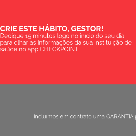
CRIE ESTE HÁBITO, GESTOR!
Dedique 15 minutos logo no início do seu dia
para olhar as informações da sua instituição de
saúde no app CHECKPOINT.
Incluímos em contrato uma GARANTIA pa