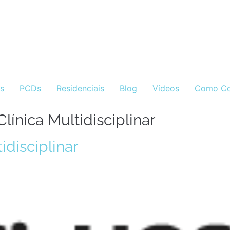
as
PCDs
Residenciais
Blog
Vídeos
Como Co
línica Multidisciplinar
idisciplinar