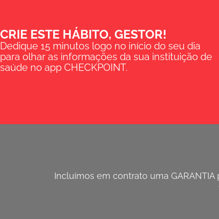
CRIE ESTE HÁBITO, GESTOR!
Dedique 15 minutos logo no início do seu dia
para olhar as informações da sua instituição de
saúde no app CHECKPOINT.
Incluímos em contrato uma GARANTIA pa