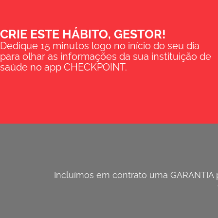
CRIE ESTE HÁBITO, GESTOR!
Dedique 15 minutos logo no início do seu dia
para olhar as informações da sua instituição de
saúde no app CHECKPOINT.
Incluímos em contrato uma GARANTIA pa