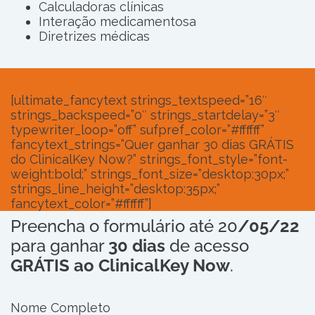
Calculadoras clínicas
Interação medicamentosa
Diretrizes médicas
[ultimate_fancytext strings_textspeed=”16″
strings_backspeed=”0″ strings_startdelay=”3″
typewriter_loop=”off” sufpref_color=”#ffffff”
fancytext_strings=”Quer ganhar 30 dias GRÁTIS
do ClinicalKey Now?” strings_font_style=”font-
weight:bold;” strings_font_size=”desktop:30px;”
strings_line_height=”desktop:35px;”
fancytext_color=”#ffffff”]
Preencha o formulário até 20
/05/22
para ganhar
30 dias
de acesso
GRÁTIS ao ClinicalKey Now
.
Nome Completo