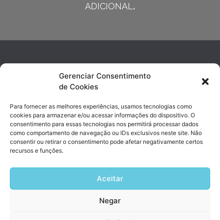
ADICIONAL
.
Gerenciar Consentimento
de Cookies
Para fornecer as melhores experiências, usamos tecnologias como
cookies para armazenar e/ou acessar informações do dispositivo. O
consentimento para essas tecnologias nos permitirá processar dados
contato@sishosp.com.br
como comportamento de navegação ou IDs exclusivos neste site. Não
(19) 3743-4890 | (19) 99947-8017
consentir ou retirar o consentimento pode afetar negativamente certos
recursos e funções.
Avenida Marechal Rondon, 338 Jd. Chapadão | Campinas, SP
Aceitar
Negar