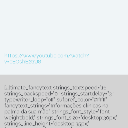
https://www.youtube.com/watch?
v=cEOshE2t5J8
[ultimate_fancytext strings_textspeed=”16″
strings_backspeed=”0″ strings_startdelay=”3″
typewriter_loop=”off” sufpref_color=”#ffffff”
fancytext_strings=”Informações clínicas na
palma da sua mão.” strings_font_style=”font-
weight:bold;” strings_font_size=”desktop:30px;”
strings_line_height=”desktop:35px;”