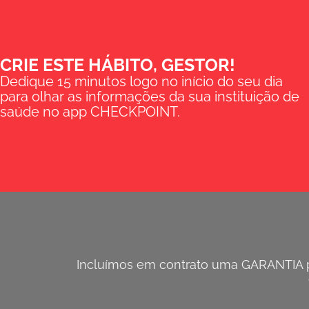
CRIE ESTE HÁBITO, GESTOR!
Dedique 15 minutos logo no início do seu dia
para olhar as informações da sua instituição de
saúde no app CHECKPOINT.
Incluímos em contrato uma GARANTIA pa