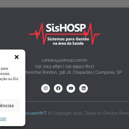
contato@sishosp.com.br
(19) 3743-4890 | (19) 99947-8017
 para
Avenida Marechal Rondon, 338 Jd. Chapadão | Campinas, SP
 essas
ação ou IDs
rências
volvido por
NovareMKT
© Copyright 2025. Todos os Direitos Res
HOSP