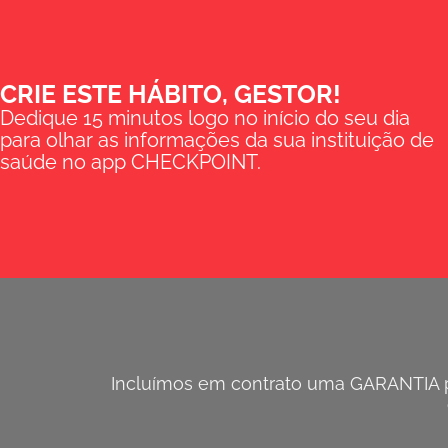
CRIE ESTE HÁBITO, GESTOR!
Dedique 15 minutos logo no início do seu dia
para olhar as informações da sua instituição de
saúde no app CHECKPOINT.
Incluímos em contrato uma GARANTIA pa