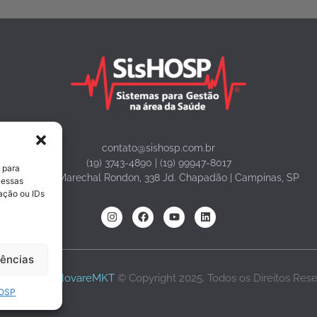
contato@sishosp.com.br
(19) 3743-4890 | (19) 99947-8017
 para
Avenida Marechal Rondon, 338 Jd. Chapadão | Campinas, SP
 essas
ação ou IDs
rências
volvido por
NovareMKT
© Copyright 2025. Todos os Direitos Res
HOSP