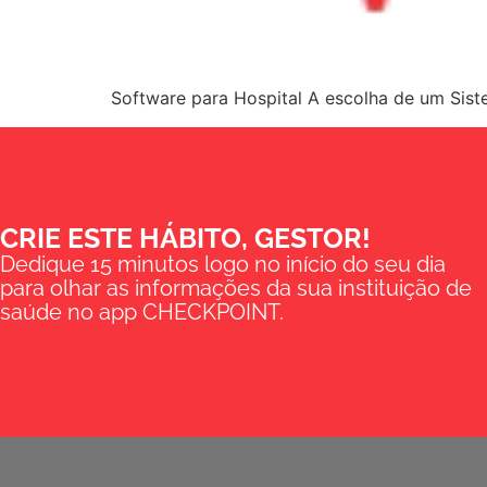
Software para Hospital A escolha de um Siste
CRIE ESTE HÁBITO, GESTOR!
Dedique 15 minutos logo no início do seu dia
para olhar as informações da sua instituição de
saúde no app CHECKPOINT.