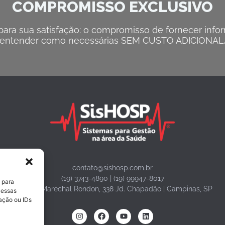
COMPROMISSO EXCLUSIVO
ra sua satisfação: o compromisso de fornecer inform
entender como necessárias SEM CUSTO ADICIONAL
contato@sishosp.com.br
(19) 3743-4890 | (19) 99947-8017
 para
Avenida Marechal Rondon, 338 Jd. Chapadão | Campinas, SP
 essas
ação ou IDs