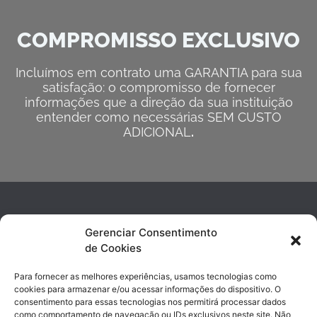
COMPROMISSO EXCLUSIVO
Incluímos em contrato uma GARANTIA para sua
satisfação: o compromisso de fornecer
informações que a direção da sua instituição
entender como necessárias SEM CUSTO
ADICIONAL
.
Gerenciar Consentimento
de Cookies
Para fornecer as melhores experiências, usamos tecnologias como
cookies para armazenar e/ou acessar informações do dispositivo. O
consentimento para essas tecnologias nos permitirá processar dados
contato@sishosp.com.br
como comportamento de navegação ou IDs exclusivos neste site. Não