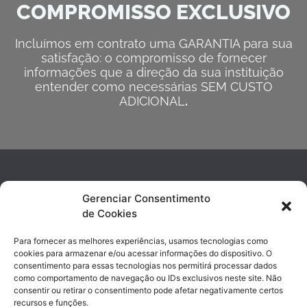
COMPROMISSO EXCLUSIVO
Incluímos em contrato uma GARANTIA para sua
satisfação: o compromisso de fornecer
informações que a direção da sua instituição
entender como necessárias SEM CUSTO
ADICIONAL
.
Gerenciar Consentimento
de Cookies
Para fornecer as melhores experiências, usamos tecnologias como
cookies para armazenar e/ou acessar informações do dispositivo. O
consentimento para essas tecnologias nos permitirá processar dados
contato@sishosp.com.br
como comportamento de navegação ou IDs exclusivos neste site. Não
(19) 3743-4890 | (19) 99947-8017
consentir ou retirar o consentimento pode afetar negativamente certos
recursos e funções.
Avenida Marechal Rondon, 338 Jd. Chapadão | Campinas, SP