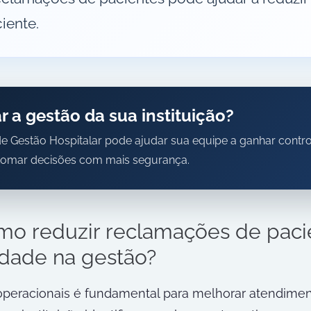
iente.
 a gestão da sua instituição?
e Gestão Hospitalar pode ajudar sua equipe a ganhar contro
e tomar decisões com mais segurança.
o reduzir reclamações de pacie
dade na gestão?
peracionais é fundamental para melhorar atendiment