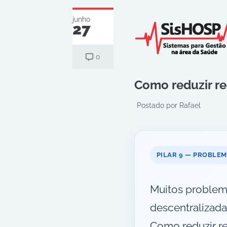
junho
27
o
Como reduzir r
Postado por
Rafael
PILAR 9 — PROBLE
Muitos problema
descentralizada
Como reduzir re