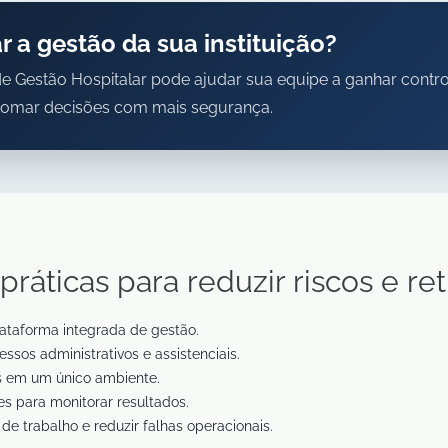
 a gestão da sua instituição?
e Gestão Hospitalar pode ajudar sua equipe a ganhar contro
e tomar decisões com mais segurança.
práticas para reduzir riscos e re
ataforma integrada de gestão.
ssos administrativos e assistenciais.
s em um único ambiente.
res para monitorar resultados.
 de trabalho e reduzir falhas operacionais.