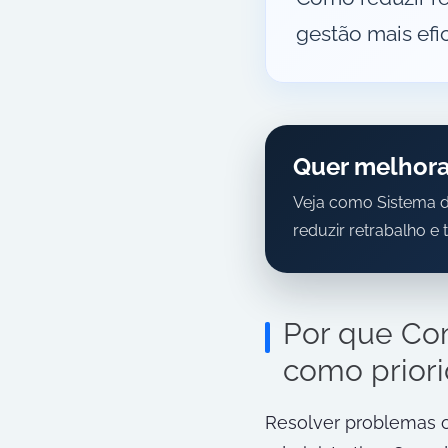
gestão mais efic
Quer melhorar
Veja como Sistema d
reduzir retrabalho 
Por que Com
como priori
Resolver problemas o