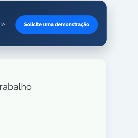
le,
Solicite uma demonstração
trabalho