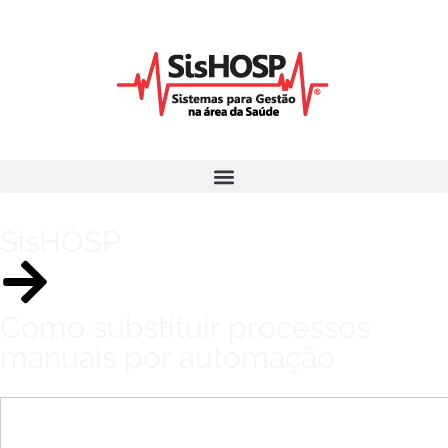
SisHOSP
Como substituir processos
manuais por automação