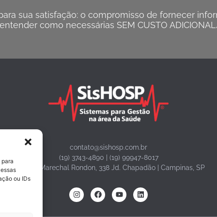
ra sua satisfação: o compromisso de fornecer inform
entender como necessárias SEM CUSTO ADICIONAL
contato@sishosp.com.br
(19) 3743-4890 | (19) 99947-8017
 para
Avenida Marechal Rondon, 338 Jd. Chapadão | Campinas, SP
 essas
ação ou IDs