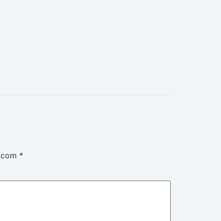
s com
*