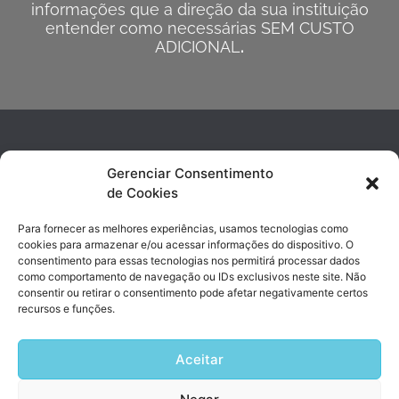
informações que a direção da sua instituição
entender como necessárias SEM CUSTO
ADICIONAL
.
Gerenciar Consentimento
de Cookies
Para fornecer as melhores experiências, usamos tecnologias como
cookies para armazenar e/ou acessar informações do dispositivo. O
consentimento para essas tecnologias nos permitirá processar dados
contato@sishosp.com.br
como comportamento de navegação ou IDs exclusivos neste site. Não
(19) 3743-4890 | (19) 99947-8017
consentir ou retirar o consentimento pode afetar negativamente certos
recursos e funções.
Avenida Marechal Rondon, 338 Jd. Chapadão | Campinas, SP
Aceitar