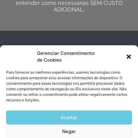
entender como necessárias SEM CUSTO
ADICIONAL
.
Gerenciar Consentimento
de Cookies
Para fornecer as melhores experiências, usamos tecnologias como
cookies para armazenar e/ou acessar informações do dispositivo. O
consentimento para essas tecnologias nos permitirá processar dados
contato@sishosp.com.br
como comportamento de navegação ou IDs exclusivos neste site. Não
(19) 3743-4890 | (19) 99947-8017
consentir ou retirar o consentimento pode afetar negativamente certos
recursos e funções.
Avenida Marechal Rondon, 338 Jd. Chapadão | Campinas, SP
Aceitar
Negar