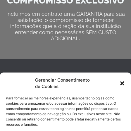
COMPROMISSO EXCLUSIVO
Incluímos em contrato uma GARANTIA para sua
satisfação: o compromisso de fornecer
informações que a direção da sua instituição
entender como necessárias SEM CUSTO
ADICIONAL
.
Gerenciar Consentimento
de Cookies
Para fornecer as melhores experiências, usamos tecnologias como
cookies para armazenar e/ou acessar informações do dispositivo. O
consentimento para essas tecnologias nos permitirá processar dados
contato@sishosp.com.br
como comportamento de navegação ou IDs exclusivos neste site. Não
(19) 3743-4890 | (19) 99947-8017
consentir ou retirar o consentimento pode afetar negativamente certos
recursos e funções.
Avenida Marechal Rondon, 338 Jd. Chapadão | Campinas, SP