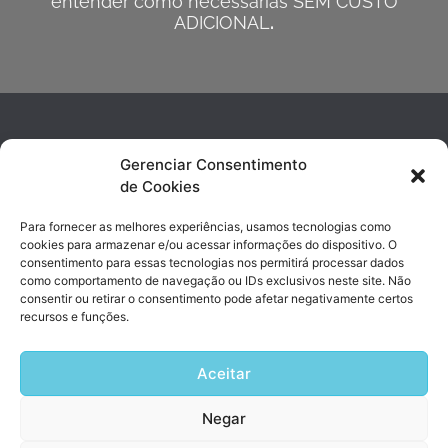
entender como necessárias SEM CUSTO
ADICIONAL
.
Gerenciar Consentimento
de Cookies
Para fornecer as melhores experiências, usamos tecnologias como
cookies para armazenar e/ou acessar informações do dispositivo. O
consentimento para essas tecnologias nos permitirá processar dados
contato@sishosp.com.br
como comportamento de navegação ou IDs exclusivos neste site. Não
(19) 3743-4890 | (19) 99947-8017
consentir ou retirar o consentimento pode afetar negativamente certos
recursos e funções.
Avenida Marechal Rondon, 338 Jd. Chapadão | Campinas, SP
Aceitar
Negar